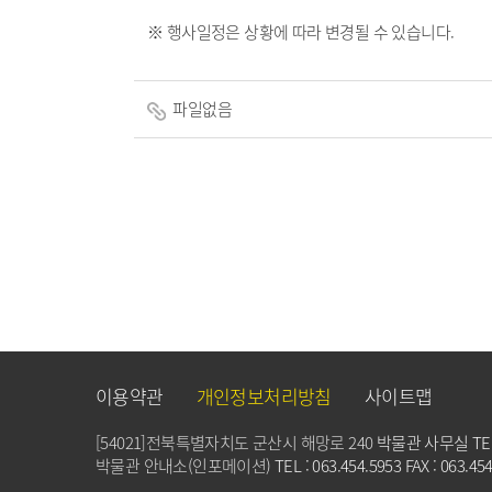
※ 행사일정은 상황에 따라 변경될 수 있습니다.
파일없음
이용약관
개인정보처리방침
사이트맵
[54021]전북특별자치도 군산시 해망로 240
박물관 사무실 TEL : 
박물관 안내소(인포메이션)
TEL : 063.454.5953 FAX : 063.45