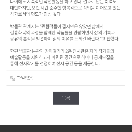
나이에도 지속적인 작업활동을 하고 있다
.
결과로 남는 이력도
대단하지만
,
오랜 시간 순수한 행복감으로 작업을 이어오고 있는
작가로서의 면모가 인상 깊다
.
박물관 관계자는
“
관람객들이 짧지만은 않았던 삶에서
길흉화복의 과정을 함께한 작품들을 관람하면서 삶의 기록과
공유의 흔적을 발견하며 삶의 여유를 느끼길 바란다
.”
고 전했다
.
한편 박물관 분관인 장미갤러리
2
층 전시관은 지역 작가들의
예술활동을 지원하고자 마련된 공간으로 해마다 공개모집을
통해 전시작가를 선정하여
전시 공간 등을 제공한다
.
파일없음
목록