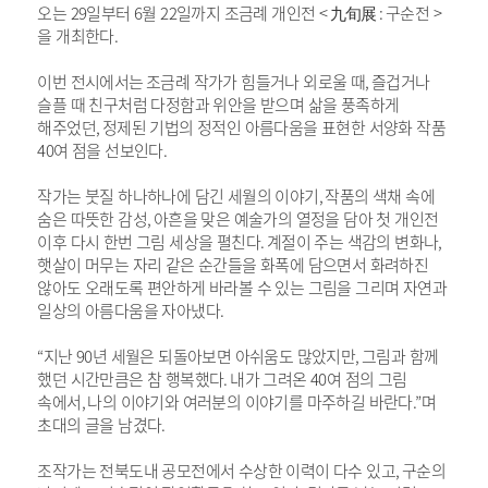
오는
29
일부터
6
월
22
일까지 조금례 개인전
<
九旬展
:
구순전
>
을 개최한다
.
이번 전시에서는
조금례 작가가 힘들거나 외로울 때
,
즐겁거나
슬플 때 친구처럼 다정함과 위안을 받으며 삶을 풍족하게
해주었던
,
정제된 기법의 정적인 아름다움을 표현한 서양화 작품
40
여 점을 선보인다
.
작가는 붓질 하나하나에 담긴 세월의 이야기
,
작품의 색채 속에
숨은 따뜻한 감성
,
아흔을 맞은 예술가의 열정을 담아 첫 개인전
이후 다시 한번 그림 세상을 펼친다
.
계절이 주는 색감의 변화나
,
햇살이 머무는 자리 같은 순간들을 화폭에 담으면서 화려하진
않아도 오래도록 편안하게 바라볼 수 있는 그림을 그리며 자연과
일상의 아름다움을 자아냈다
.
“
지난
90
년 세월은 되돌아보면 아쉬움도 많았지만
,
그림과 함께
했던 시간만큼은 참 행복했다
.
내가 그려온
40
여 점의 그림
속에서
,
나의 이야기와 여러분의 이야기를 마주하길 바란다
.”
며
초대의 글을 남겼다
.
조작가는 전북도내 공모전에서 수상한 이력이 다수 있고
,
구순의