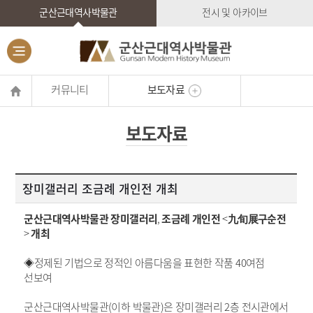
군산근대역사박물관
전시 및 아카이브
커뮤니티
보도자료
보도자료
장미갤러리 조금례 개인전 개최
군산근대역사박물관 장미갤러리
,
조금례 개인전
<
九旬展구순전
>
개최
◈정제된 기법으로 정적인 아름다움을 표현한 작품
40
여점
선보여
군산근대역사박물관
(
이하 박물관
)
은 장미갤러리
2
층 전시관에서