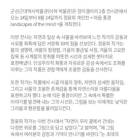
군산근대역사박물관(이하 박물관)은 장미갤러리 2층 전시관에서
오는 24일부터 8월 24일까지 정윤희 개인전 < 마음 풍경
landscapes of the mind >을 개최한다.
이번 전시는 자연과 일상 속 사물을 바라보며 느낀 작가의 감동과
사유를 화폭에 담은 서양화 30여 점을 선보인다. 정윤희 작가는
봄의 생명력, 여름의 청량함, 가을의 황금빛 서정, 겨울의 고요한
침묵 등 사계절의 정취를 따뜻한 시선과 섬세한 붓터치로
표현해냈다. 인상주의적 화풍과 자유로운 감성 속에서도 조화를
이루는 그의 작품은 관람객에게 조용한 감동을 선사한다.
또한 작가는 작품에서 시골 마을의 정취, 자연의 섬세한 움직임,
그리고 사물의 조용한 존재감을 통해 자연스러운 아름다움을
표현하고자 했다. 눈에 익은 풍경이지만 그 속에서 특별한
이야기를 발견해 내는 그의 시선은, 그림을 보는 이에게도 낯익은
그리움과 평온함을 불러일으킨다.
정윤희 작가는 이번 전시에서 “자연이 우리 곁에서 건네는
다정한 위로를 그림으로 담고 싶었다.”고 밝히며, “제 그림
속에서 여러분의 감정과 기억이 만나기를 바란다.”는 초대의