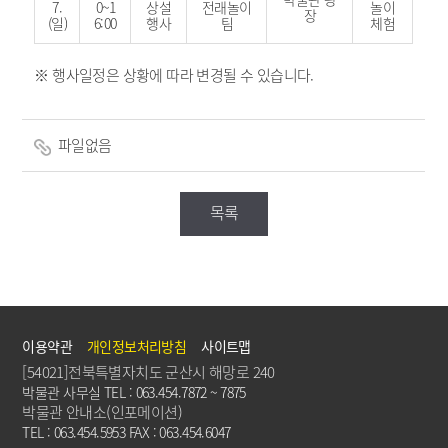
7.
0~1
상설
전래놀이
놀이
장
(일)
6:00
행사
팀
체험
※ 행사일정은 상황에 따라 변경될 수 있습니다.
파일없음
목록
이용약관
개인정보처리방침
사이트맵
[54021]전북특별자치도 군산시 해망로 240
박물관 사무실 TEL : 063.454.7872 ~ 7875
박물관 안내소(인포메이션)
TEL : 063.454.5953 FAX : 063.454.6047