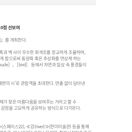
20점 선보여
이』를 개최한다.
흑과 백 사이 무수한 회색조를 정교하게 조율하며,
리게 함으로써 동양화 혹은 추상화를 연상케 하는
, ［nude］, ［bird］ 등에서 자연과 일상 속 풍경들이
내면의 시’로 관람객을 초대한다. 연출 없이 담아낸
제가 찾은 아름다움을 보여주는 거라고 할 수
선과 감정을 고요하게 공유하는 방식으로 다가온다.
페이스22), ≪강(river)≫(한미미술관) 등을 통해