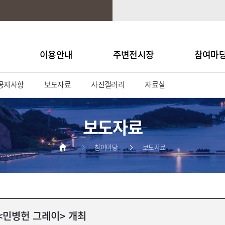
이용안내
주변전시장
참여마
공지사항
보도자료
사진갤러리
자료실
보도자료
참여마당
보도자료
<민병헌 그레이> 개최