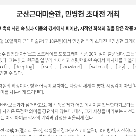
군산근대미술관, 민병헌 초대전 개최
 흑백 사진 속 빛과 어둠의 경계에서 피어난, 시적인 회색의 결을 담은 작품 
월 10일까지 근대미술관(구 18은행)에서 민병헌 작가 초대전『민병헌 그레
수 진행한 아날로그 스트레이트 포토그래피 작품 20여 점이 출품된다. 그는 
있다. 그는 빛과 원근을 일부러 배제하고 흐릿한 화면 속에서 피사체를 떠올
［deep fog］, ［river］, ［snowland］, ［waterfall］, ［sky］
할 수 있다.
경험의 확장이다. 빛과 어둠이 교차하는 다층적 세계를 통해, 시청각이 아닌 ‘
미를 차분하게 드러낸다.
로 바라보는가가 남더라고요. 제 작품은 제가 어떤 메시지를 전달한다기보다는 
병헌의 사진은 특정한 의미를 강요하지 않는다. 대신, 그가 세상을 바라보는 시
보는 이로 하여금 각자의 기억과 감정을 떠올리게 한다.
개인전 ≪戒≫(갤러리 구조), ≪황홀지경≫(포스코미술관), ≪민병헌, 사진하다≫(스