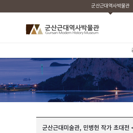
군산근대역사박물관
군산근대미술관, 민병헌 작가 초대전 