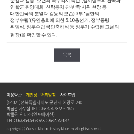
분열과 갈등
,
소련의 꼭두각시 북한
’(
임시정부의 환국과
연합군 환영대회
,
신탁통치 찬
·
반탁 시위 현장 등
대한민국의 분열과 갈등의 모습
) 3
부
‘
남한의
정부수립
’(
유엔총회에 의한
5.10
총선거
,
정부통령
취임식
,
정부수립 국민축하식 등 정부가 수립된 그날의
현장
)
을 확인할 수 있다
.
목록
이용약관
개인정보처리방침
사이트맵
[54021]전북특별자치도 군산시 해망로 240
박물관 사무실 TEL : 063.454.7872 ~ 7875
박물관 안내소(인포메이션)
TEL : 063.454.5953 FAX : 063.454.6047
copyright (c) Gunsan Modern History Museum. All rights reserved.