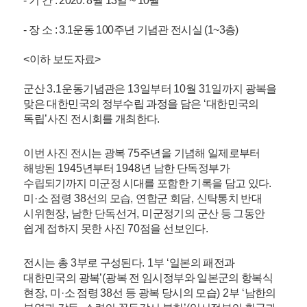
- 기 간 : 2020. 8월 13일 ~ 10월
- 장 소 : 3.1운동 100주년 기념관 전시실 (1~3층)
<이하 보도자료>
군산
3.1
운동기념관은
13
일부터
10
월
31
일까지 광복을
맞은 대한민국의 정부수립 과정을 담은
‘
대한민국의
독립
’
사진 전시회를 개최한다
.
이번 사진 전시는 광복
75
주년을 기념해 일제로부터
해방된
1945
년부터
1948
년 남한 단독정부가
수립되기까지 미군정 시대를 포함한 기록을 담고 있다
.
미
·
소 점령
38
선의 모습
,
연합군 회담
,
신탁통치 반대
시위현장
,
남한 단독선거
,
미군정기의 군산 등 그동안
쉽게 접하지 못한 사진
70
점을 선보인다
.
전시는 총
3
부로 구성된다
. 1
부
‘
일본의 패전과
대한민국의 광복
’(
광복 전 임시정부와 일본군의 항복식
현장
,
미
·
소 점령
38
선 등 광복 당시의 모습
) 2
부
‘
남한의