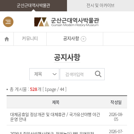
군산근대역사박물관
전시 및 아카이브
커뮤니티
공지사항
공지사항
총 게시물 :
528
개 [ 1page / 44 ]
제목
작성일
대체공휴일 정상개관 및 대체휴관 / 국가유산야행 야간
2026-08-
운영 안내
05
2026-07-
2026년 주말상설행사(연극, 전래놀이) 8월 운영일정