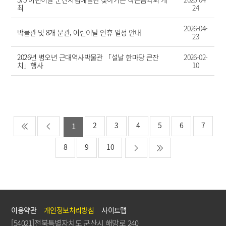
최
24
2026-04-
박물관 및 8개 분관, 어린이날 연휴 일정 안내
23
2026년 병오년 근대역사박물관 「설날 한마당 큰잔
2026-02-
치」행사
10
2
3
4
5
6
7
1
8
9
10
이용약관
개인정보처리방침
사이트맵
[54021]전북특별자치도 군산시 해망로 240