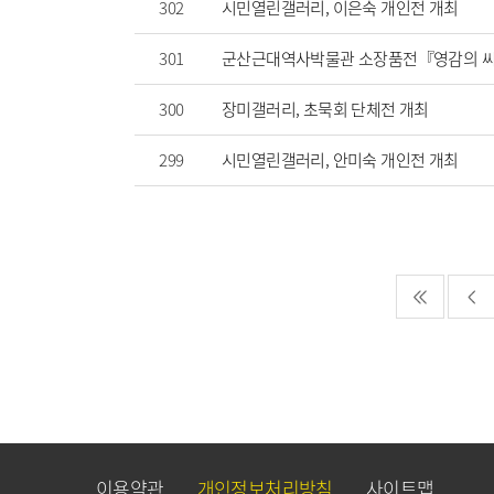
302
시민열린갤러리, 이은숙 개인전 개최
301
군산근대역사박물관 소장품전『영감의 씨
300
장미갤러리, 초묵회 단체전 개최
299
시민열린갤러리, 안미숙 개인전 개최
이용약관
개인정보처리방침
사이트맵