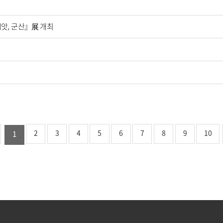
앗, 군산』展 개최
2
3
4
5
6
7
8
9
10
1