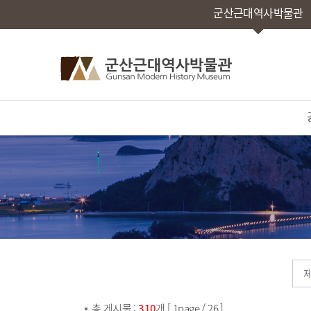
군산근대역사박물관
총 게시물 :
310
개 [ 1page / 26 ]