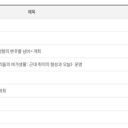
제목
정형의 변주를 넘어> 개최
리들의 여가생활 : 근대 취미의 형성과 오늘》운영
개최