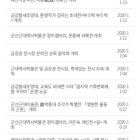
1-13
금강철새조망대, 환경작가 김덕신 초대전<부스럭 부스럭
2020-1
> 개최
1-13
2020-1
군산근대역사박물관 장미갤러리, 문중배 서예전 개최
1-12
2020-1
금강권 전시장 온라인 순회 음악회 개최
1-04
근대역사박물관 및 금강권 전시장, 특색있는 전시 지속 개
2020-1
최
1-04
금강철새조망대, 교육도 비대면 시대 “꼼지락 기후변화체
2020-1
험 꾸러미” 운영 눈길
1-02
군산근대미술관, 故박종대 조각가 특별전 「영원한 율동
2020-1
의 근원」 개최
0-27
군산근대역사박물관 장미갤러리, 이은숙 개인전 <길> 개
2020-1
최
0-19
채만식문학관, <광복 이후, 교과서의 봄> <시등 시백 전시
2020-1