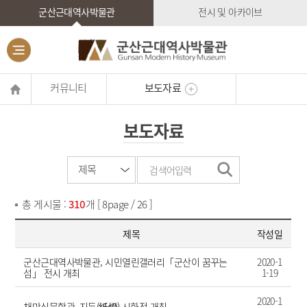
군산근대역사박물관
전시 및 아카이브
커뮤니티
보도자료
보도자료
총 게시물 :
310
개 [ 8page / 26 ]
제목
작성일
군산근대역사박물관, 시민열린갤러리「군산이 꿈꾸는
2020-1
섬」 전시 개최
1-19
2020-1
채만식문학관, 지등(紙燈) 시화전 개최