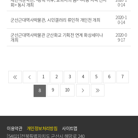
회> 동시 개최
0-14
2020-1
군산근대역사박물관, 시민갤러리 류인하 개인전 개최
0-14
군산근대역사박물관 군산화교 기획전 연계 화상세미나
2020-0
개최
9-17
1
2
3
4
5
6
7
9
10
8
이용약관
개인정보처리방침
사이트맵
[54021]전북특별자치도 군산시 해망로 240