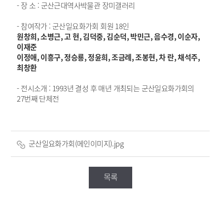
- 장 소 : 군산근대역사박물관 장미갤러리
- 참여작가 : 군산일요화가회 회원 18인
원창희, 소병근, 고 현, 김덕중, 김순덕, 박민근, 음수경, 이순자,
이재준
이정애, 이흥구, 정승룡, 정윤희, 조금례, 조봉현, 차 란, 채석주,
최창환
- 전시소개 : 1993년 결성 후 매년 개최되는 군산일요화가회의
27번째 단체전
군산일요화가회(메인이미지).jpg
목록