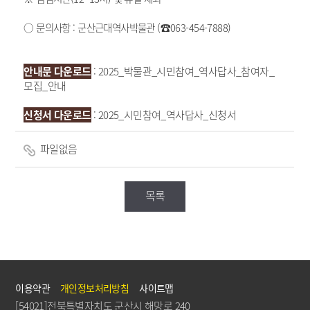
○ 문의사항 : 군산근대역사박물관 (☎063-454-7888)
안내문 다운로드
:
2025_박물관_시민참여_역사답사_참여자_
모집_안내
신청서 다운로드
:
2025_시민참여_역사답사_신청서
파일없음
목록
이용약관
개인정보처리방침
사이트맵
[54021]전북특별자치도 군산시 해망로 240