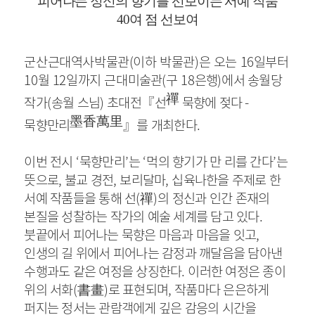
피어나는 정신의 향기를 선보이는 서예 작품
40
여 점 선보여
군산근대역사박물관
(
이하 박물관
)
은 오는
16
일부터
10
월
12
일까지 근대
미술관
(
구
18
은행
)
에서 송월당
禪
작가
(
송월 스님
)
초대전
『
선
묵향에 젖다
-
墨香萬里
묵향만리
』
를 개최한다
.
이번 전시
‘
묵향만리
’
는
‘
먹의 향기가 만 리를 간다
’
는
뜻으로
,
불교 경전
,
보리달마
,
십육나한을 주제로 한
서예 작품들을 통해 선
(
禪
)
의 정신과 인간 존재의
본질을 성찰하는 작가의 예술 세계를 담고 있다
.
붓끝에서 피어나는 묵향은 마음과 마음을 잇고
,
인생의 길 위에서 피어나는 감정과 깨달음을 담아낸
수행과도 같은 여정을 상징한다
.
이러한 여정은 종이
위의 서화
(
書畫
)
로 표현되며
,
작품마다 은은하게
퍼지는 정서는 관람객에게 깊은 감응의 시간을