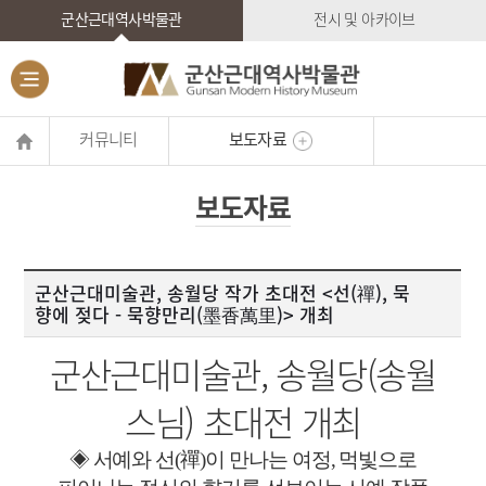
군산근대역사박물관
전시 및 아카이브
커뮤니티
보도자료
보도자료
군산근대미술관, 송월당 작가 초대전 <선(禪), 묵
향에 젖다 - 묵향만리(墨香萬里)> 개최
군산근대미술관, 송월당(송월
스님) 초대전 개최
◈
서예와 선
(
禪
)
이 만나는 여정
,
먹빛으로