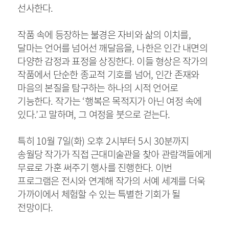
선사한다
.
작품 속에 등장하는 불경은 자비와 삶의 이치를
,
달마는 언어를 넘어선 깨달음을
,
나한은 인간 내면의
다양한 감정과 표정을 상징한다
.
이들 형상은 작가의
작품에서 단순한 종교적 기호를 넘어
,
인간 존재와
마음의 본질을 탐구하는 하나의 시적 언어로
기능한다
.
작가는
‘
행복은 목적지가 아닌 여정 속에
있다
.’
고 말하며
,
그 여정을 붓으로 걷는다
.
특히
10
월
7
일
(
화
)
오후
2
시부터
5
시
30
분까지
송월당 작가가 직접 근대미술관을 찾아 관람객들에게
무료로 가훈 써주기 행사를 진행한다
.
이번
프로그램은 전시와 연계해 작가의 서예 세계를 더욱
가까이에서 체험할 수 있는 특별한 기회가 될
전망이다
.