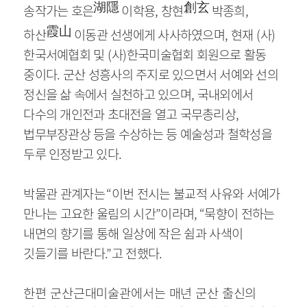
湖隱
創玄
송작가는 호은
이학용
,
창현
박종희
,
霞山
하산
이동관 선생에게 사사하였으며
,
현재
(
사
)
한국서예협회 및
(
사
)
한국미술협회 회원으로 활동
중이다
.
군산 성흥사의 주지로 있으면서 서예와 선의
정신을 삶 속에서 실천하고 있으며
,
국내외에서
다수의 개인전과 초대전을 열고 국무총리상
,
법무부장관상 등을 수상하는 등 예술성과 철학성을
두루 인정받고 있다
.
박물관 관계자는
“
이번 전시는 불교적 사유와 서예가
만나는 고요한 울림의 시간
”
이라며
, “
묵향이 전하는
내면의 향기를 통해 일상에 작은 쉼과 사색이
깃들기를 바란다
.”
고 전했다
.
한편 군산근대미술관에서는 매년 군산 출신의