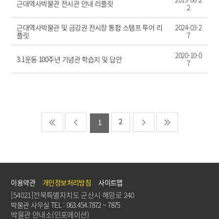
근대역사박물관 전시관 안내 리플릿
2
근대역사박물관 및 금강권 전시장 통합 스탬프 투어 리
2024-03-2
플릿
7
2020-10-0
3.1운동 100주년 기념관 학습지 및 답안
7
2
1
이용약관
개인정보처리방침
사이트맵
[54021]전북특별자치도 군산시 해망로 240
박물관 사무실 TEL : 063.454.7872 ~ 7875
박물관 안내소(인포메이션)