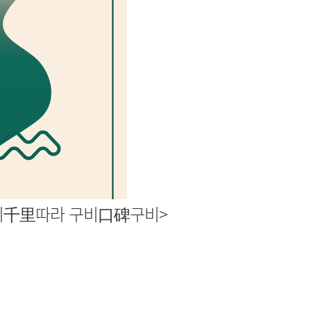
리千里따라 구비口碑구비>