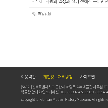
- 주제 : 사람의 일생과 함께 전해진 구비민
파일없음
이용약관
개인정보처리방침
사이트맵
[54021]전북특별자치도 군산시 해망로 240
박물관 사무실 TEL : 
박물관 안내소(인포메이션)
TEL : 063.454.5953 FAX : 063.45
copyright (c) Gunsan Modern History Museum. All rights r