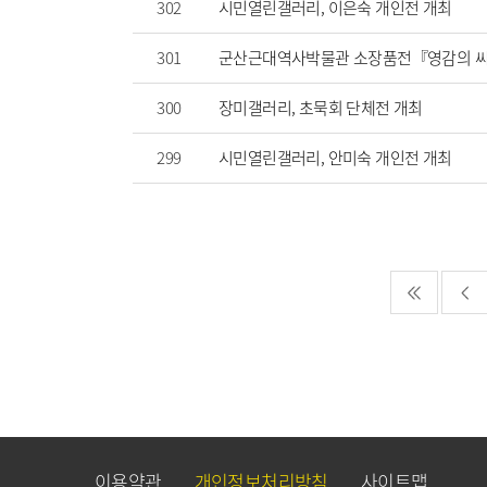
302
시민열린갤러리, 이은숙 개인전 개최
301
군산근대역사박물관 소장품전『영감의 씨
300
장미갤러리, 초묵회 단체전 개최
299
시민열린갤러리, 안미숙 개인전 개최
이용약관
개인정보처리방침
사이트맵