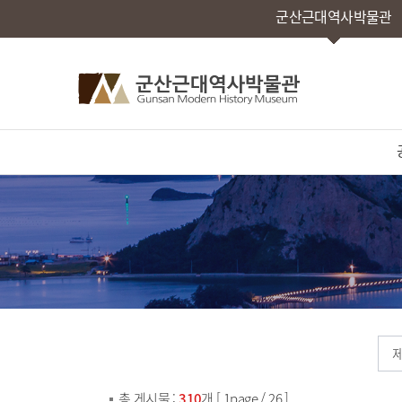
군산근대역사박물관
총 게시물 :
310
개 [ 1page / 26 ]