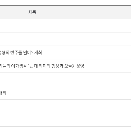
제목
정형의 변주를 넘어> 개최
리들의 여가생활 : 근대 취미의 형성과 오늘》운영
개최