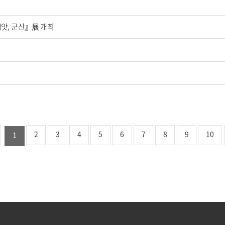
앗, 군산』展 개최
2
3
4
5
6
7
8
9
10
1