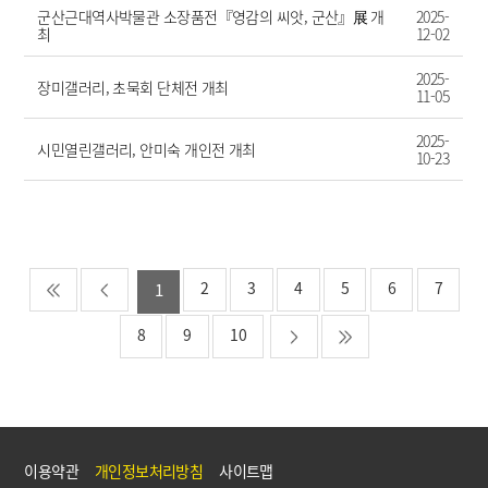
군산근대역사박물관 소장품전『영감의 씨앗, 군산』展 개
2025-
최
12-02
2025-
장미갤러리, 초묵회 단체전 개최
11-05
2025-
시민열린갤러리, 안미숙 개인전 개최
10-23
2
3
4
5
6
7
1
8
9
10
이용약관
개인정보처리방침
사이트맵