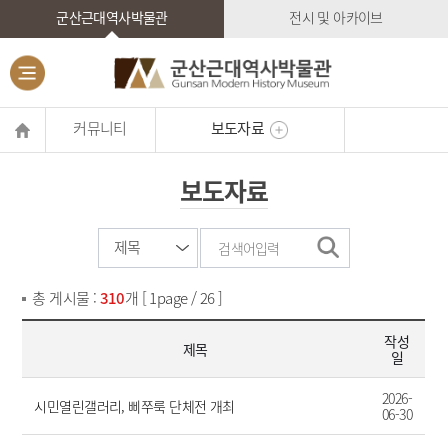
군산근대역사박물관
전시 및 아카이브
커뮤니티
보도자료
보도자료
총 게시물 :
310
개 [ 1page / 26 ]
작성
제목
일
2026-
시민열린갤러리, 삐쭈룩 단체전 개최
06-30