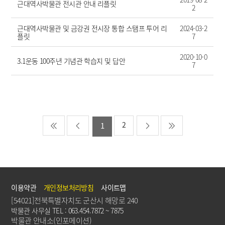
근대역사박물관 전시관 안내 리플릿
2
근대역사박물관 및 금강권 전시장 통합 스탬프 투어 리
2024-03-2
플릿
7
2020-10-0
3.1운동 100주년 기념관 학습지 및 답안
7
2
1
이용약관
개인정보처리방침
사이트맵
[54021]전북특별자치도 군산시 해망로 240
박물관 사무실 TEL : 063.454.7872 ~ 7875
박물관 안내소(인포메이션)