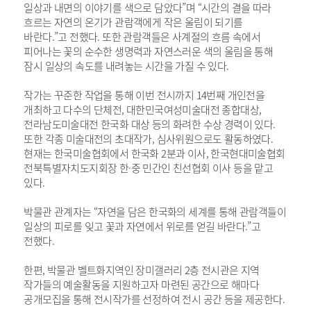
일상과 내면의 이야기를 색으로 담았다”며 “시간의 결을 따라
흐르는 자연의 온기가 관람객에게 작은 울림이 되기를
바란다.”고 전했다. 또한 관람객들은 사계절의 흐름 속에서
피어나는 꽃의 순수한 생명력과 자연스러운 색의 울림을 통해
잠시 일상의 속도를 내려놓는 시간을 가질 수 있다.
작가는 꾸준한 작업을 통해 이번 전시까지 14번째 개인전을
개최하고 다수의 단체전, 대한민국여성미술대전 종합대상,
전라남도미술대전 한국화 대상 등의 화려한 수상 경력이 있다.
또한 각종 미술대전의 초대작가, 심사위원으로도 활동하였다.
현재는 한국미술협회에서 한국화 2분과 이사, 한국현대미술협회
전북특별자치도지회장 한·중 민간인 친선협회 이사 등을 맡고
있다.
박물관 관계자는 “자연을 담은 한국화의 세계를 통해 관람객들이
일상의 피로를 잊고 꽃과 자연에서 위로를 얻길 바란다.”고
전했다.
한편, 박물관 벨트화지역인 장미갤러리 2층 전시관은 지역
작가들의 예술활동을 지원하고자 마련된 공간으로 해마다
공개모집을 통해 전시작가를 선정하여 전시 공간 등을 제공한다.