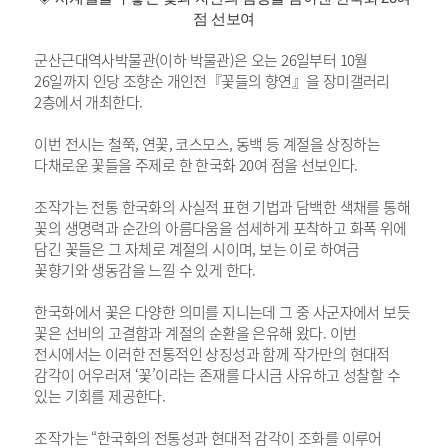
점 선보여
군산근대역사박물관(이하 박물관)은 오는 26일부터 10월
26일까지 인당 조향순 개인전『꽃들의 향연』을 장미갤러리
2층에서 개최한다.
이번 전시는 철쭉, 연꽃, 코스모스, 동백 등 계절을 상징하는
다채로운 꽃들을 주제로 한 한국화 20여 점을 선보인다.
조작가는 전통 한국화의 사실적 표현 기법과 담백한 색채를 통해
꽃의 생명력과 순간의 아름다움을 섬세하게 포착하고 화폭 위에
담긴 꽃들은 그 자체로 계절의 시이며, 보는 이로 하여금
꽃향기와 생동감을 느낄 수 있게 한다.
한국화에서 꽃은 다양한 의미를 지니는데 그 중 사군자에서 보듯
꽃은 선비의 고결함과 계절의 순환을 은유해 왔다. 이번
전시에서는 이러한 전통적인 상징성과 함께 작가만의 현대적
감각이 어우러져 ‘꽃’이라는 존재를 다시금 사유하고 성찰할 수
있는 기회를 제공한다.
조작가는 “한국화의 전통성과 현대적 감각이 조화를 이루어