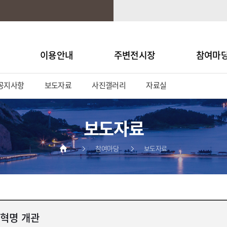
이용안내
주변전시장
참여마
공지사항
보도자료
사진갤러리
자료실
보도자료
참여마당
보도자료
혁명 개관