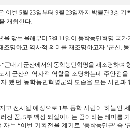
은 이번
5
월
23
일부터
9
월
23
일까지
박물관
3
층 기
을
개최한다
.
년을 맞는 올해부터
5
월
11
일이 동학
농민혁명 국가
재조명하고 역사적 의미를 재조명하고자
‘
군산
,
동
는
“
근대기 군산에서의 동학농민혁명을
재조명하여 
도시 군산의 역사적 역할을 조명하는데 주안점을
고자 했던
동학농민혁명군의 모습을 모든 시민과 
가지고 전시될 예정으로
1
부 동학
사람이 하늘인 
스러진 꿈
, 5
부 백성 되살아나는 꿈이라는 테마를
가
관계자는
“
이번 기획전을 계기로
‘
동학농민군
’
속
‘