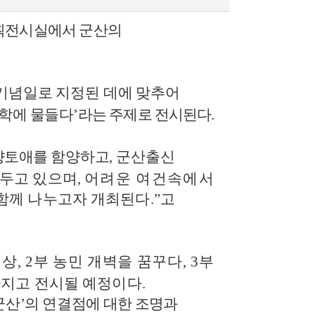
획전시실에서 군산의
기념일로 지정된 데에 맞추어
학에
물들다
’
라는 주제로 전시된다
.
향토애를
함양하고
,
군산출신
 두고 있으며
,
어려운 여건속에서
함께 나누고자 개최된다
.”
고
세상
, 2
부 농민 개벽을 꿈꾸다
, 3
부
지고 전시될 예정이다
.
군산
’
의 연결점에
대한 조명과