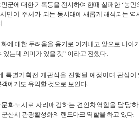
농민군에 대한 기록등을 전시하여
한때 실패한
‘
농민
 시민이 주체가
되는
동시대에 새롭게 해석되는 역
서
화에 대한 두려움을 용기로 이겨내고
앞으로 나아가
수 있는데 의미가 있을 것
”
이라고 전했다
.
에 특별기획전 개관식을 진행될
예정이며 관심이
문객에게도 유익할 것으로 보인다
.
담당하
사문화도시로 자리매김하는 견인차역할을
와
군산시 관광활성화의 랜드마크 역할을 하고 있다
.