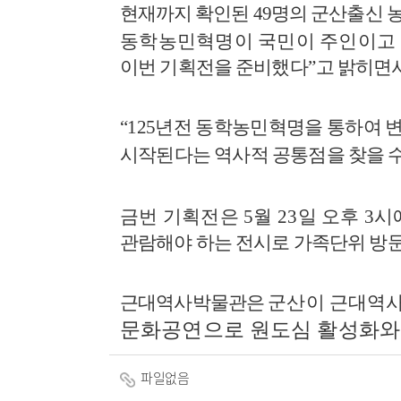
현재까지 확인된
49
명의
군산출신 
동학농민혁명이 국민이 주인이고
이번 기획전을 준비했다
”
고 밝히면
“125
년전 동학농민혁명을 통하여
변
시작된다는 역사적 공통점을
찾을 
금번 기획전은
5
월
23
일 오후
3
시
관람해야 하는 전시로 가족단위 방
근대역사박물관은
군산이 근대역
문화공연으로 원도심 활성화
파일없음