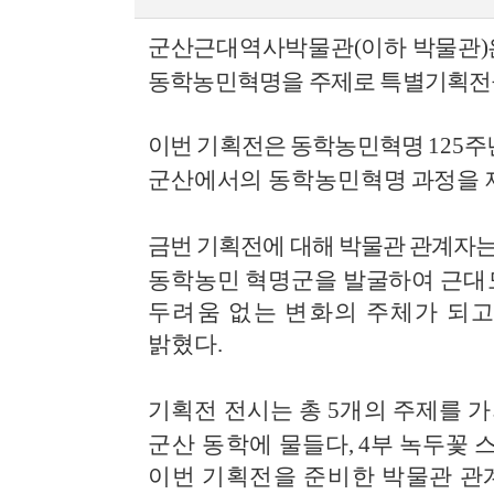
군산근대역사박물관
(
이하 박물관
)
동학농민혁명을 주제로 특별기획전
이번 기획전은 동학농민혁명
125
주
군산에서의 동학농민혁명
과정을 
금번 기획전에 대해 박물관 관계자
동학농민 혁명군을 발굴하여
근대
두려움 없는 변화의 주체가 되
밝혔다
.
기획전 전시는 총
5
개의 주제를 
군산 동학에
물들다
, 4
부 녹두꽃 
이번 기획전을 준비한 박물관 