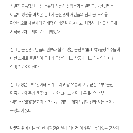
활발히 교류했던 군산 특유의 전통적 상업문화를 알리고
군산경제를
,
이끌며 평생을 바쳐온 근대기 군산경제 거인들의 땀과 꿈
노력을
,
확인함으로써 현재의 경제적 어려움을 이겨내고
희망찬 미래를 새롭게
,
시작해보자는 의미로 준비되었다
.
전시는 군산경제인들의 원류라 할 수 있는 군산포
群山浦
물상객주들에
(
)
대한 소개로 출발하여 근대기 군산의 대표 상품과 대표 경제인에 대한
설명으로 이어진다
.
전시구성은
부
청어와 조기 그리고 쌀 유통의 포구 군산
부
군산
1
‘
’ 2
‘
민족자본의 중심 객주
부
개항 그리고 식민지 근대산업
부
’ 3
‘
’ 4
백화주류
酒類
문화의 신화
부
합판
‧
제지산업의 신화
라는 주제로
‘
’ 5
‘
’
구성되어 있다
.
박물관 관계자는
이번 기획전은 현재 경제적 어려움에 놓여있는 군산의
“