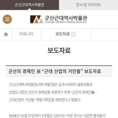
군산근대역사박물관
전시 및 아카이브
커뮤니티
보도자료
보도자료
군산의 경제인 展 "근대 산업의 거인들" 보도자료
군산근대역사박물관
이하 박물관
은 삼국시대부터 물류유통과
(
)
상업도시였던 군산의 정체성을 조명하기 위해
군산의 경제인
展
‘
-
근대산업의 거인들
특별기획전을 개최한다고 밝혔다
’
.
년
월
일부터
개월간 선보이는 이번 전시는 다양한 물자들이
2018
12
27
3