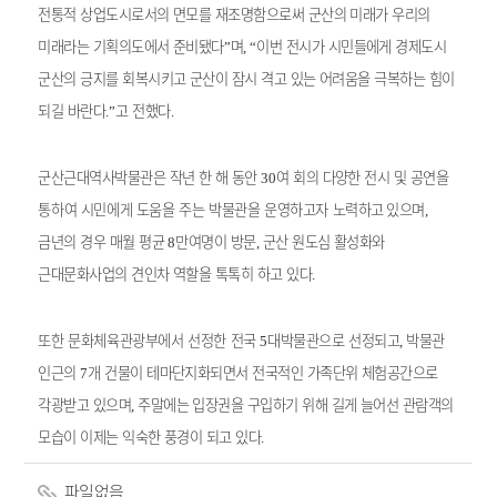
전통적 상업도시로서의 면모를 재조명함으로써 군산의 미래가 우리의
미래라는 기획의도에서 준비됐다
며
이번 전시가 시민들에게 경제도시
”
, “
군산의 긍지를 회복시키고 군산이 잠시 격고 있는 어려움을 극복하는 힘이
되길 바란다
고 전했다
.”
.
군산근대역사박물관은 작년 한 해 동안
여 회의 다양한 전시 및
공연을
30
통하여 시민에게 도움을 주는 박물관을 운영하고자 노력하고
있으며
,
금
년의 경우 매월 평균
만여명이 방문
군산 원도심 활성화와
8
,
근대문화사업의 견인차 역할을 톡톡히 하고 있다
.
또한 문화체육관광부에서 선정한 전국
대박물관으로 선정되
고
박물관
5
,
인근의
개 건물이 테마단지화되면서 전국적인 가족단위 체험공간으로
7
각광받고 있으며
주말에는 입장권을 구입하기 위해 길게 늘어선 관람객의
,
모습이 이제는 익숙한 풍경이 되고 있다
.
파일없음