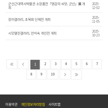
군산근대역사박물관 소장품전『영감의 씨앗, 군산』展 개
2025-
최
12-02
2025-
장미갤러리, 초묵회 단체전 개최
11-05
2025-
시민열린갤러리, 안미숙 개인전 개최
10-23
2
3
4
5
6
7
1
8
9
10
이용약관
개인정보처리방침
사이트맵