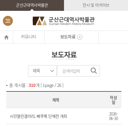
군산근대역사박물관
전시 및 아카이브
커뮤니티
보도자료
보도자료
총 게시물 :
310
개 [ 1page / 26 ]
작성
제목
일
2026-
시민열린갤러리, 삐쭈룩 단체전 개최
06-30