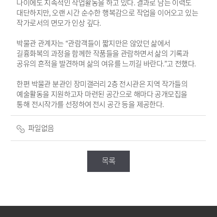
나이에도 지속적인 작업활동을 하고 있다
.
결과로 남는 이력도
대단하지만
,
오랜 시간 순수한 행복감으로 작업을 이어오고 있는
작가로서의 면모가 인상 깊다
.
박물관 관계자는
“
관람객들이 짧지만은 않았던 삶에서
길흉화복의 과정을 함께한 작품들을 관람하면서 삶의 기록과
공유의 흔적을 발견하며 삶의 여유를 느끼길 바란다
.”
고 전했다
.
한편 박물관 분관인 장미갤러리
2
층 전시관은 지역 작가들의
예술활동을 지원하고자 마련된 공간으로 해마다 공개모집을
통해 전시작가를 선정하여
전시 공간 등을 제공한다
.
파일없음
목록