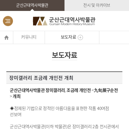
군산근대역사박물관
전시 및 아카이브
커뮤니티
보도자료
보도자료
장미갤러리 조금례 개인전 개최
군산근대역사박물관 장미갤러리
,
조금례 개인전
<
九旬展구순전
>
개최
◈정제된 기법으로 정적인 아름다움을 표현한 작품
40
여점
선보여
군산근대역사박물관
(
이하 박물관
)
은 장미갤러리
2
층 전시관에서