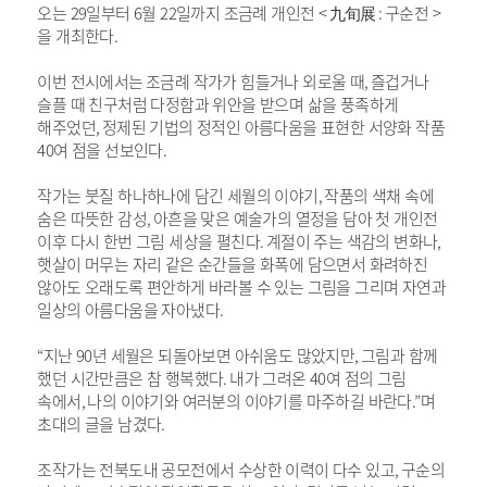
오는
29
일부터
6
월
22
일까지 조금례 개인전
<
九旬展
:
구순전
>
을 개최한다
.
이번 전시에서는
조금례 작가가 힘들거나 외로울 때
,
즐겁거나
슬플 때 친구처럼 다정함과 위안을 받으며 삶을 풍족하게
해주었던
,
정제된 기법의 정적인 아름다움을 표현한 서양화 작품
40
여 점을 선보인다
.
작가는 붓질 하나하나에 담긴 세월의 이야기
,
작품의 색채 속에
숨은 따뜻한 감성
,
아흔을 맞은 예술가의 열정을 담아 첫 개인전
이후 다시 한번 그림 세상을 펼친다
.
계절이 주는 색감의 변화나
,
햇살이 머무는 자리 같은 순간들을 화폭에 담으면서 화려하진
않아도 오래도록 편안하게 바라볼 수 있는 그림을 그리며 자연과
일상의 아름다움을 자아냈다
.
“
지난
90
년 세월은 되돌아보면 아쉬움도 많았지만
,
그림과 함께
했던 시간만큼은 참 행복했다
.
내가 그려온
40
여 점의 그림
속에서
,
나의 이야기와 여러분의 이야기를 마주하길 바란다
.”
며
초대의 글을 남겼다
.
조작가는 전북도내 공모전에서 수상한 이력이 다수 있고
,
구순의