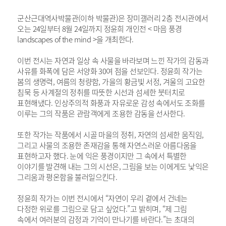
군산근대역사박물관(이하 박물관)은 장미갤러리 2층 전시관에서
오는 24일부터 8월 24일까지 정윤희 개인전 < 마음 풍경
landscapes of the mind >을 개최한다.
이번 전시는 자연과 일상 속 사물을 바라보며 느낀 작가의 감동과
사유를 화폭에 담은 서양화 30여 점을 선보인다. 정윤희 작가는
봄의 생명력, 여름의 청량함, 가을의 황금빛 서정, 겨울의 고요한
침묵 등 사계절의 정취를 따뜻한 시선과 섬세한 붓터치로
표현해냈다. 인상주의적 화풍과 자유로운 감성 속에서도 조화를
이루는 그의 작품은 관람객에게 조용한 감동을 선사한다.
또한 작가는 작품에서 시골 마을의 정취, 자연의 섬세한 움직임,
그리고 사물의 조용한 존재감을 통해 자연스러운 아름다움을
표현하고자 했다. 눈에 익은 풍경이지만 그 속에서 특별한
이야기를 발견해 내는 그의 시선은, 그림을 보는 이에게도 낯익은
그리움과 평온함을 불러일으킨다.
정윤희 작가는 이번 전시에서 “자연이 우리 곁에서 건네는
다정한 위로를 그림으로 담고 싶었다.”고 밝히며, “제 그림
속에서 여러분의 감정과 기억이 만나기를 바란다.”는 초대의