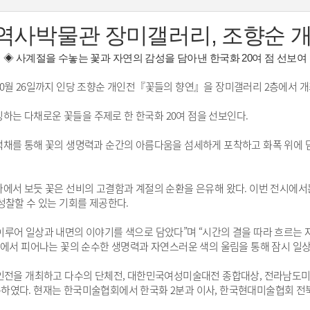
사박물관 장미갤러리, 조향순 
◈ 사계절을 수놓는 꽃과 자연의 감성을 담아낸 한국화 20여 점 선보여
10월 26일까지 인당 조향순 개인전『꽃들의 향연』을 장미갤러리 2층에서 
상징하는 다채로운 꽃들을 주제로 한 한국화 20여 점을 선보인다.
채를 통해 꽃의 생명력과 순간의 아름다움을 섬세하게 포착하고 화폭 위에 담
자에서 보듯 꽃은 선비의 고결함과 계절의 순환을 은유해 왔다. 이번 전시에
성찰할 수 있는 기회를 제공한다.
이루어 일상과 내면의 이야기를 색으로 담았다”며 “시간의 결을 따라 흐르는
속에서 피어나는 꽃의 순수한 생명력과 자연스러운 색의 울림을 통해 잠시 일상
개인전을 개최하고 다수의 단체전, 대한민국여성미술대전 종합대상, 전라남도미
하였다. 현재는 한국미술협회에서 한국화 2분과 이사, 한국현대미술협회 전