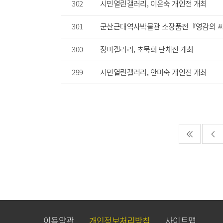
302
시민열린갤러리, 이은숙 개인전 개최
301
군산근대역사박물관 소장품전『영감의 씨
300
장미갤러리, 초묵회 단체전 개최
299
시민열린갤러리, 안미숙 개인전 개최
이용약관
개인정보처리방침
사이트맵