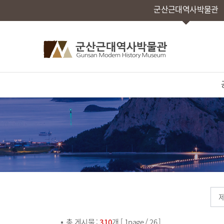
군산근대역사박물관
총 게시물 :
310
개 [ 1page / 26 ]