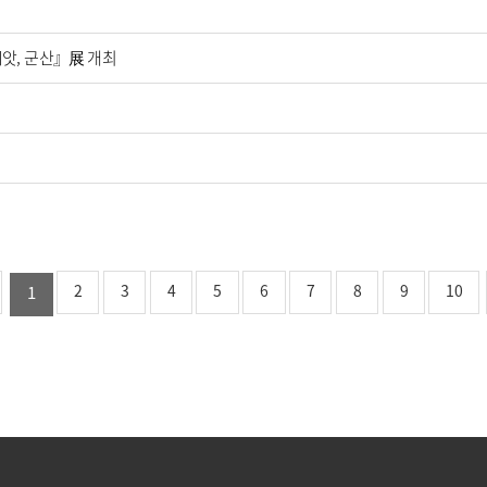
앗, 군산』展 개최
2
3
4
5
6
7
8
9
10
1