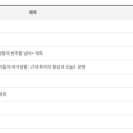
제목
정형의 변주를 넘어> 개최
리들의 여가생활 : 근대 취미의 형성과 오늘》운영
개최