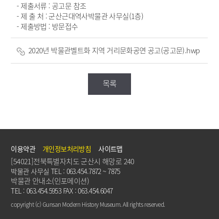
- 제출서류 : 공고문 참조
- 제 출 처 : 군산근대역사박물관 사무실(1층)
- 제출방법 : 방문접수
2020년 박물관벨트화 지역 거리문화공연 공고(공고문).hwp
목록
이용약관
개인정보처리방침
사이트맵
[54021]전북특별자치도 군산시 해망로 240
박물관 사무실 TEL : 063.454.7872 ~ 7875
박물관 안내소(인포메이션)
TEL : 063.454.5953 FAX : 063.454.6047
copyright (c) Gunsan Modern History Museum. All rights reserved.