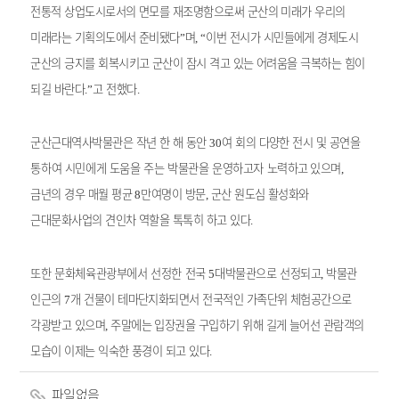
전통적 상업도시로서의 면모를 재조명함으로써 군산의 미래가 우리의
미래라는 기획의도에서 준비됐다
며
이번 전시가 시민들에게 경제도시
”
, “
군산의 긍지를 회복시키고 군산이 잠시 격고 있는 어려움을 극복하는 힘이
되길 바란다
고 전했다
.”
.
군산근대역사박물관은 작년 한 해 동안
여 회의 다양한 전시 및
공연을
30
통하여 시민에게 도움을 주는 박물관을 운영하고자 노력하고
있으며
,
금
년의 경우 매월 평균
만여명이 방문
군산 원도심 활성화와
8
,
근대문화사업의 견인차 역할을 톡톡히 하고 있다
.
또한 문화체육관광부에서 선정한 전국
대박물관으로 선정되
고
박물관
5
,
인근의
개 건물이 테마단지화되면서 전국적인 가족단위 체험공간으로
7
각광받고 있으며
주말에는 입장권을 구입하기 위해 길게 늘어선 관람객의
,
모습이 이제는 익숙한 풍경이 되고 있다
.
파일없음