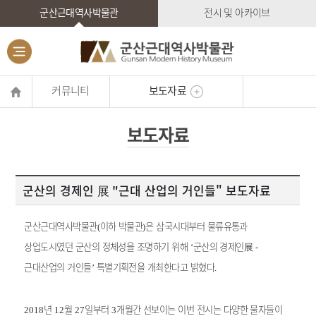
군산근대역사박물관
전시 및 아카이브
커뮤니티
보도자료
보도자료
군산의 경제인 展 "근대 산업의 거인들" 보도자료
군산근대역사박물관
이하 박물관
은 삼국시대부터 물류유통과
(
)
상업도시였던 군산의 정체성을 조명하기 위해
군산의 경제인
展
‘
-
근대산업의 거인들
특별기획전을 개최한다고 밝혔다
’
.
년
월
일부터
개월간 선보이는 이번 전시는 다양한 물자들이
2018
12
27
3