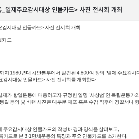
 기록_일제주요감시대상 인물카드> 사진 전시회 개최
주요감시대상 인물카드> 사진 전시회 개최
물카드
까지
1980
년대 치안본부에서 발견된
4,800
여 장의
‘
일제 주요감시
요감시대상 인물카드
>
사진 전시회를 개최한다
.
일제가 항일운동에 대응하고자 규정한 일명
‘
사상범
’
인 독립운동가의
봉길 등의 빛 바랜 사진은 대부분 체포 혹은 수감 직후에 경찰서나
제 주요감시대상 인물카드의 작성 배경과 양식을 살펴보고
,
록카드로 본
3·1
만세운동의 특징과 주요 인물카드를 소개한다
.