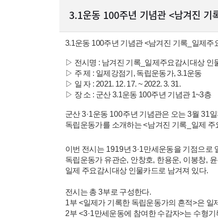
3.1운동 100주년 기념관 <남겨진
3.1운동 100주년 기념관 <남겨진 기록_일제
▷ 전시명 :
남겨진 기록_일제주요감시대상 인
▷ 주 제 : 일제강점기, 독립운동가, 3.1운동
▷ 일 자 : 2021. 12. 17. ~ 2022. 3. 31.
▷ 장 소 : 군산 3.1운동 100주년 기념관 1~3층
군산
3·1
운동
100
주년 기념관은 오는
3
월
31
일
독립운동가를 소개하는
<
남겨진 기록
_
일제 주
이번 전시는
1919
년
3·1
만세운동을 기점으로 
독립운동가 유관순
,
안창호
,
한용운
,
이봉창
,
윤
일제 주요감시대상 인물카드로 남겨져 있다
.
전시는 총
3
부로 구성한다
.
1
부
<
일제가 기록한 독립운동가의 흔적
>
은 일
2
부
<3·1
만세운동에 참여한 수감자
>
는 수형기