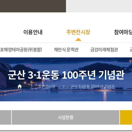
이용안내
주변전시장
참여마
포해양테마공원(위봉함)
채만식 문학관
금강미래체험관
군산 3·1운동 100주년 기념관
주변전시장
군산 3·1운동 100주년 기념관
시설현황