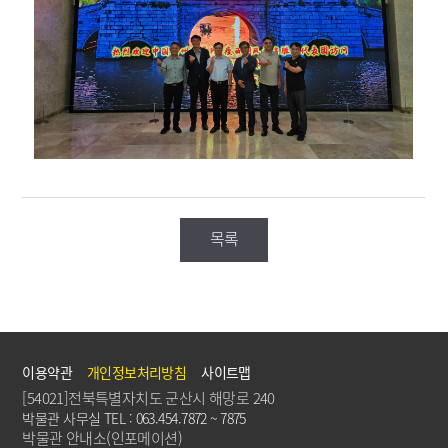
목록
이용약관
개인정보처리방침
사이트맵
[54021]전북특별자치도 군산시 해망로 240
박물관 사무실 TEL : 063.454.7872 ~ 7875
박물관 안내소(인포메이션)