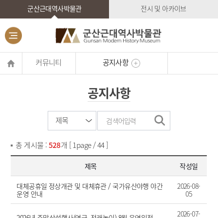
군산근대역사박물관
전시 및 아카이브
커뮤니티
공지사항
공지사항
총 게시물 :
528
개 [ 1page / 44 ]
제목
작성일
대체공휴일 정상개관 및 대체휴관 / 국가유산야행 야간
2026-08-
운영 안내
05
2026-07-
2026년 주말상설행사(연극, 전래놀이) 8월 운영일정