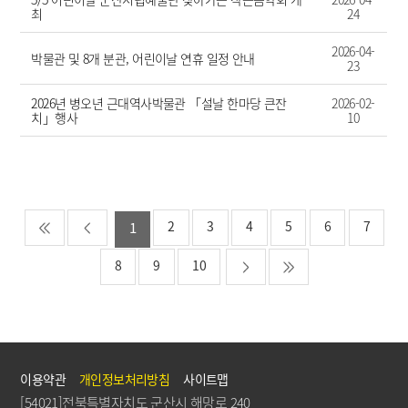
최
24
2026-04-
박물관 및 8개 분관, 어린이날 연휴 일정 안내
23
2026년 병오년 근대역사박물관 「설날 한마당 큰잔
2026-02-
치」행사
10
2
3
4
5
6
7
1
8
9
10
이용약관
개인정보처리방침
사이트맵
[54021]전북특별자치도 군산시 해망로 240