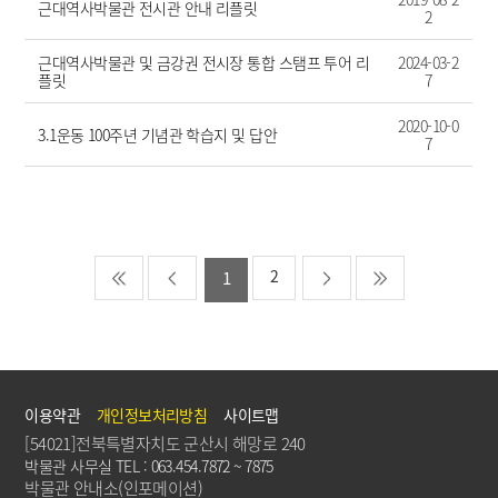
근대역사박물관 전시관 안내 리플릿
2
근대역사박물관 및 금강권 전시장 통합 스탬프 투어 리
2024-03-2
플릿
7
2020-10-0
3.1운동 100주년 기념관 학습지 및 답안
7
2
1
이용약관
개인정보처리방침
사이트맵
[54021]전북특별자치도 군산시 해망로 240
박물관 사무실 TEL : 063.454.7872 ~ 7875
박물관 안내소(인포메이션)