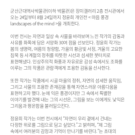
군산근대역사박물관(이하 박물관)은 장미갤러리 2층 전시관에서
오는 24일부터 8월 24일까지 정윤희 개인전 < 마음 풍경
landscapes of the mind >을 개최한다.
이번 전시는 자연과 일상 속 사물을 바라보며 느낀 작가의 감동과
사유를 화폭에 담은 서양화 30여 점을 선보인다. 정윤희 작가는
봄의 생명력, 여름의 청량함, 가을의 황금빛 서정, 겨울의 고요한
침묵 등 사계절의 정취를 따뜻한 시선과 섬세한 붓터치로
표현해냈다. 인상주의적 화풍과 자유로운 감성 속에서도 조화를
이루는 그의 작품은 관람객에게 조용한 감동을 선사한다.
또한 작가는 작품에서 시골 마을의 정취, 자연의 섬세한 움직임,
그리고 사물의 조용한 존재감을 통해 자연스러운 아름다움을
표현하고자 했다. 눈에 익은 풍경이지만 그 속에서 특별한
이야기를 발견해 내는 그의 시선은, 그림을 보는 이에게도 낯익은
그리움과 평온함을 불러일으킨다.
정윤희 작가는 이번 전시에서 “자연이 우리 곁에서 건네는
다정한 위로를 그림으로 담고 싶었다.”고 밝히며, “제 그림
속에서 여러분의 감정과 기억이 만나기를 바란다.”는 초대의