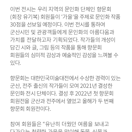
이번 전시는 우리 지역의 문인화 단체인 향문회
(
회장 유기복
)
회원들이
‘
가을
’
을
주제로 문인화 작품
30
점을 선보일 예정이다
.
이번 전시를 통하여
군산시민
및 관광객들에게 문인화의 아름다움과
가치를 전달하고자 기획되었다
.
작가들의
개성이
담긴 시와 글
,
그림 등의 작품을 통해 향문회
회원들의 심미적 감상과 예술적인 감성을 느껴볼 수
있다
.
향문회는 대한민국미술대전에서 수상한 경력이 있는
군산
,
전주 출신의 작가들이 모여
2021
년 결성한
문인화 전시 단체이다
.
결성 후
2022
년 첫 향문회
회원전을 군산과 전주에서 열었고 올해가 두 번째
향문회 회원전이다
.
참여 회원들은
“
유난히 더웠던 여름을 보내고
다가오는 청량한 가을을 맞이해
동물
,
식물과