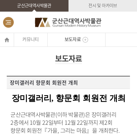
군산근대역사박물관
전시 및 아카이브
커뮤니티
보도자료
보도자료
장미갤러리 향문회 회원전 개최
장미갤러리
, 향문회 회원전
개최
군산근대역사박물관
(
이하 박물관
)
은 장미갤러리
2
층에서
10
월
22
일부터
12
월
22
일까지 제
2
회
향문회 회원전
『
가을
,
그리는 마음
』
을 개최한다
.