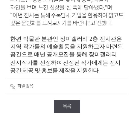
자연을 보며 느낀 심상을 한 폭에 담아냈다
.”
며
“
이번 전시를
통해
수묵담채 기법을 활용하여 맑고도
깊은 문인화를 느껴보시기를 바란다
.”
고 전했다
.
한편 박물관 분관인 장미갤러리
2
층 전시관은
지역 작가들의 예술활동을 지원
하고자 마련된
공간으로 매년 공개모집을 통해 장미갤러리
전시작가를 선정하여
선정된 작가에게는 전시
공간 제공 및 홍보물 제작을 지원한다
.
파일없음
목록