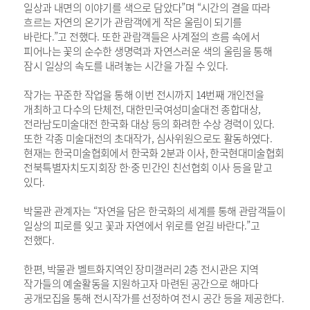
일상과 내면의 이야기를 색으로 담았다”며 “시간의 결을 따라
흐르는 자연의 온기가 관람객에게 작은 울림이 되기를
바란다.”고 전했다. 또한 관람객들은 사계절의 흐름 속에서
피어나는 꽃의 순수한 생명력과 자연스러운 색의 울림을 통해
잠시 일상의 속도를 내려놓는 시간을 가질 수 있다.
작가는 꾸준한 작업을 통해 이번 전시까지 14번째 개인전을
개최하고 다수의 단체전, 대한민국여성미술대전 종합대상,
전라남도미술대전 한국화 대상 등의 화려한 수상 경력이 있다.
또한 각종 미술대전의 초대작가, 심사위원으로도 활동하였다.
현재는 한국미술협회에서 한국화 2분과 이사, 한국현대미술협회
전북특별자치도지회장 한·중 민간인 친선협회 이사 등을 맡고
있다.
박물관 관계자는 “자연을 담은 한국화의 세계를 통해 관람객들이
일상의 피로를 잊고 꽃과 자연에서 위로를 얻길 바란다.”고
전했다.
한편, 박물관 벨트화지역인 장미갤러리 2층 전시관은 지역
작가들의 예술활동을 지원하고자 마련된 공간으로 해마다
공개모집을 통해 전시작가를 선정하여 전시 공간 등을 제공한다.