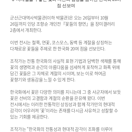
점 선보여
군산근대역사박물관(이하 박물관)은 오는 26일부터 10월
26일까지 인당 조향순 개인전『꽃들의 향연』을 장미갤러리
2층에서 개최한다.
이번 전시는 철쭉, 연꽃, 코스모스, 동백 등 계절을 상징하는
다채로운 꽃들을 주제로 한 한국화 20여 점을 선보인다.
조작가는 전통 한국화의 사실적 표현 기법과 담백한 색채를 통해
꽃의 생명력과 순간의 아름다움을 섬세하게 포착하고 화폭 위에
담긴 꽃들은 그 자체로 계절의 시이며, 보는 이로 하여금
꽃향기와 생동감을 느낄 수 있게 한다.
한국화에서 꽃은 다양한 의미를 지니는데 그 중 사군자에서 보듯
꽃은 선비의 고결함과 계절의 순환을 은유해 왔다. 이번
전시에서는 이러한 전통적인 상징성과 함께 작가만의 현대적
감각이 어우러져 ‘꽃’이라는 존재를 다시금 사유하고 성찰할 수
있는 기회를 제공한다.
조작가는 “한국화의 전통성과 현대적 감각이 조화를 이루어