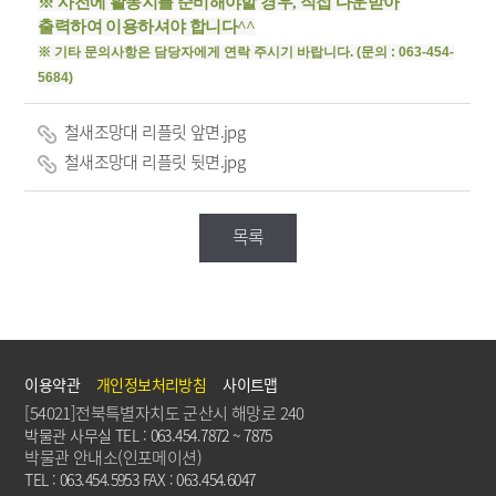
※ 사전에 활동지를 준비해야할 경우, 직접 다운받아
출력하여 이용하셔야 합니다^^
※ 기타 문의사항은 담당자에게 연락 주시기 바랍니다. (문의 : 063-454-
5684)
철새조망대 리플릿 앞면.jpg
철새조망대 리플릿 뒷면.jpg
목록
이용약관
개인정보처리방침
사이트맵
[54021]전북특별자치도 군산시 해망로 240
박물관 사무실 TEL : 063.454.7872 ~ 7875
박물관 안내소(인포메이션)
TEL : 063.454.5953 FAX : 063.454.6047