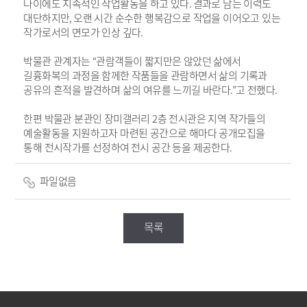
나이에도 지속적인 작업활동을 하고 있다
.
결과로 남는 이력도
대단하지만
,
오랜 시간 순수한 행복감으로 작업을 이어오고 있는
작가로서의 면모가 인상 깊다
.
박물관 관계자는
“
관람객들이 짧지만은 않았던 삶에서
길흉화복의 과정을 함께한 작품들을 관람하면서 삶의 기록과
공유의 흔적을 발견하며 삶의 여유를 느끼길 바란다
.”
고 전했다
.
한편 박물관 분관인 장미갤러리
2
층 전시관은 지역 작가들의
예술활동을 지원하고자 마련된 공간으로 해마다 공개모집을
통해 전시작가를 선정하여
전시 공간 등을 제공한다
.
파일없음
목록