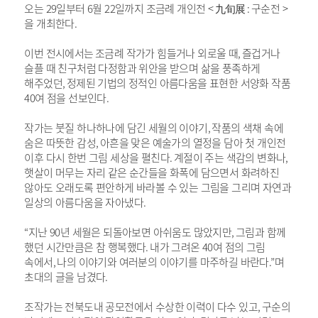
오는
29
일부터
6
월
22
일까지 조금례 개인전
<
九旬展
:
구순전
>
을 개최한다
.
이번 전시에서는
조금례 작가가 힘들거나 외로울 때
,
즐겁거나
슬플 때 친구처럼 다정함과 위안을 받으며 삶을 풍족하게
해주었던
,
정제된 기법의 정적인 아름다움을 표현한 서양화 작품
40
여 점을 선보인다
.
작가는 붓질 하나하나에 담긴 세월의 이야기
,
작품의 색채 속에
숨은 따뜻한 감성
,
아흔을 맞은 예술가의 열정을 담아 첫 개인전
이후 다시 한번 그림 세상을 펼친다
.
계절이 주는 색감의 변화나
,
햇살이 머무는 자리 같은 순간들을 화폭에 담으면서 화려하진
않아도 오래도록 편안하게 바라볼 수 있는 그림을 그리며 자연과
일상의 아름다움을 자아냈다
.
“
지난
90
년 세월은 되돌아보면 아쉬움도 많았지만
,
그림과 함께
했던 시간만큼은 참 행복했다
.
내가 그려온
40
여 점의 그림
속에서
,
나의 이야기와 여러분의 이야기를 마주하길 바란다
.”
며
초대의 글을 남겼다
.
조작가는 전북도내 공모전에서 수상한 이력이 다수 있고
,
구순의