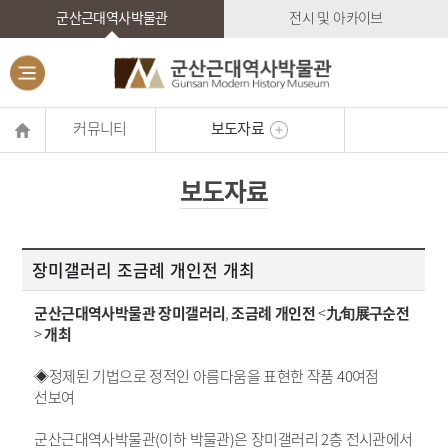
군산근대역사박물관
전시 및 아카이브
커뮤니티
보도자료
보도자료
장미갤러리 조금례 개인전 개최
군산근대역사박물관 장미갤러리
,
조금례 개인전
<
九旬展구순전
>
개최
◈정제된 기법으로 정적인 아름다움을 표현한 작품
40
여점
선보여
군산근대역사박물관
(
이하 박물관
)
은 장미갤러리
2
층 전시관에서