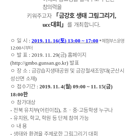
창의력을
「
금강호 생태 그림그리기
키워주고자
,
대회
」
를 개최합니다
ucc
.
ㅇ
일 시
토
체험부스운영
:
2019. 11. 16(
) 13:00 ~ 17:00
*
시부터
12:00
ㅇ
발 표
금
홈페이지
: 2019. 11. 29(
)
발표
(http://gmbo.gunsan.go.kr)
ㅇ
장 소
금강습지생태공원 및 금강철새조망대
군산시
:
(
성산면 소재
)
ㅇ
접수기간
월
금
:
2019. 11. 4(
) 09:00 ~ 11. 15(
)
한
18:00
ㅇ
참가대상
전북 유치부
어린이집
초
‧
중
고등학생 누구나
-
(
),
·
유치원
학교
학원 등 단체 참여 가능
-
,
,
ㅇ
내 용
생태와 환경을 주제로한 그림그리기 대회
-