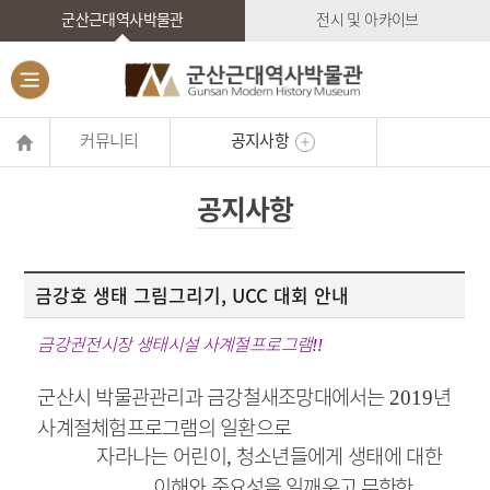
군산근대역사박물관
전시 및 아카이브
커뮤니티
공지사항
공지사항
금강호 생태 그림그리기, UCC 대회 안내
금강권전시장 생태시설 사계절프로그램
!!
군산시 박물관관리과 금강철새조망대에서는
년
2019
사계절체험프로그램의 일환으로
자라나는 어린이
청소년들에게 생태에 대한
,
이해와
중요성을 일깨
우고
무한한