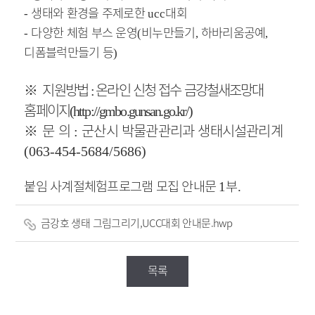
생태와 환경을 주제로한
대회
-
ucc
다양한 체험 부스 운영
비누만들기
하바리움공예
-
(
,
,
디폼블럭만들기 등
)
※
지원방법
온라인 신청 접수 금강철새조망대
:
홈페이지
(http://gmbo.gunsan.go.kr/)
※
문 의
군산시 박물관관리과 생태시설관리계
:
(063-454-5684/5686)
붙임 사계절체험프로그램 모집 안내문
부
1
.
금강호 생태 그림그리기,UCC대회 안내문.hwp
목록