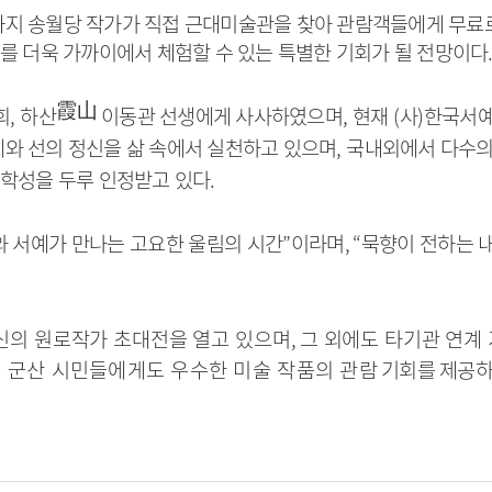
지 송월당 작가가 직접 근대미술관을 찾아 관람객들에게 무료
를 더욱 가까이에서 체험할 수 있는 특별한 기회가 될 전망이다
霞山
희
,
하산
이동관 선생에게 사사하였으며
,
현재
(
사
)
한국서예
와 선의 정신을 삶 속에서 실천하고 있으며
,
국내외에서 다수의
철학성을 두루 인정받고 있다
.
와 서예가 만나는 고요한 울림의 시간
”
이라며
, “
묵향이 전하는 
신의 원로작가 초대전을 열고 있으며
,
그 외에도 타기관 연계
 군산 시민들에게도 우수한 미술 작품의 관람
기회를 제공하