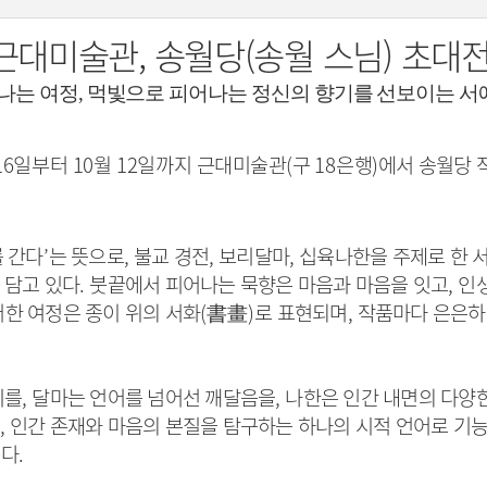
근대미술관, 송월당(송월 스님) 초대전
나는 여정
,
먹빛으로 피어나는 정신의 향기를 선보이는 서
16
일부터
10
월
12
일까지 근대
미술관
(
구
18
은행
)
에서 송월당 
를 간다
’
는 뜻으로
,
불교 경전
,
보리달마
,
십육나한을 주제로 한 서
 담고 있다
.
붓끝에서 피어나는 묵향은 마음과 마음을 잇고
,
인
한 여정은 종이 위의 서화
(
書畫
)
로 표현되며
,
작품마다 은은하
치를
,
달마는 언어를 넘어선 깨달음을
,
나한은 인간 내면의 다양
,
인간 존재와 마음의 본질을 탐구하는 하나의 시적 언어로 기
는다
.