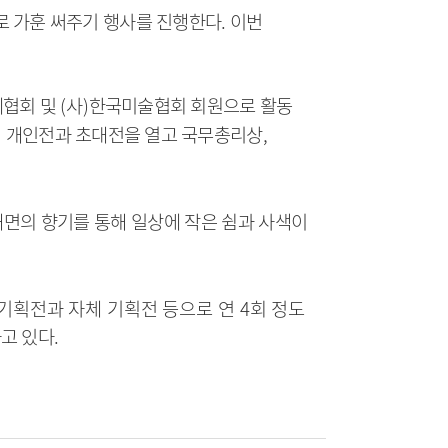
로 가훈 써주기 행사를 진행한다
.
이번
.
협회 및
(
사
)
한국미술협회 회원으로 활동
 개인전과 초대전을 열고 국무총리상
,
내면의 향기를 통해 일상에 작은 쉼과 사색이
 기획전과 자체 기획전 등으로 연
4
회 정도
고 있다
.