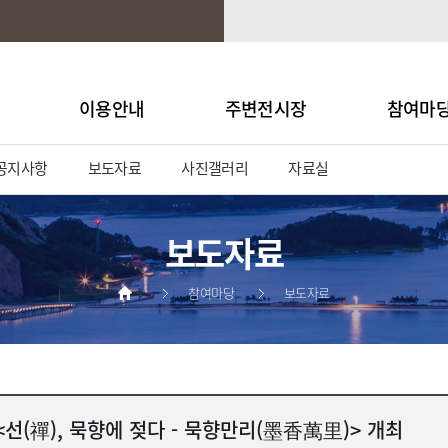
이용안내
주변전시장
참여마
공지사항
보도자료
사진갤러리
자료실
보도자료
참여마당
보도자료
선(禪), 묵향에 젖다 - 묵향만리(墨香萬里)> 개최