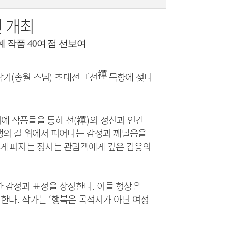
 개최
예 작품
40
여 점 선보여
禪
작가
(
송월 스님
)
초대전
『
선
묵향에 젖다
-
예 작품들을 통해 선
(
禪
)
의 정신과 인간
생의 길 위에서 피어나는 감정과 깨달음을
게 퍼지는 정서는 관람객에게 깊은 감응의
한 감정과 표정을 상징한다
.
이들 형상은
능한다
.
작가는
‘
행복은 목적지가 아닌 여정