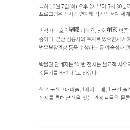
특히
10
월
7
일
(
화
)
오후
2
시부터
5
시
30
분까
프로그램은 전시와 연계해 작가의 서예 세계
湖隱
創玄
송작가는 호은
이학용
,
창현
박종
중이다
.
군산 성흥사의 주지로 있으면서 서예
법무부장관상 등을 수상하는 등 예술성과 
박물관 관계자는
“
이번 전시는 불교적 사유
깃들기를 바란다
.”
고 전했다
.
한편 군산근대미술관에서는 매년 군산 출
전시를 통해
군산을 찾는 관광객들은 물론