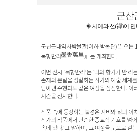
군산
◈
서예와 선
(
禪
)
이 만
군산근대역사박물관
(
이하 박물관
)
은 오는
墨香萬里
묵향만리
』
를 개최한다
.
이번 전시
‘
묵향만리
’
는
‘
먹의 향기가 만 리
존재의 본질을 성찰하는 작가의 예술 세계를
담아낸 수행과도 같은 여정을 상징한다
.
이러
시간을 선사한다
.
작품 속에 등장하는 불경은 자비와 삶의 이
작가의 작품에서 단순한 종교적 기호를 넘어
속에 있다
.’
고 말하며
,
그 여정을 붓으로 걷