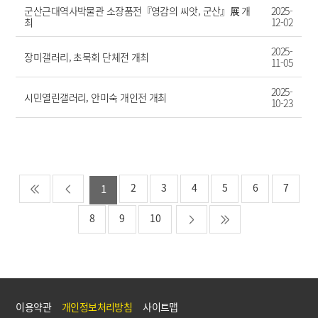
군산근대역사박물관 소장품전『영감의 씨앗, 군산』展 개
2025-
최
12-02
2025-
장미갤러리, 초묵회 단체전 개최
11-05
2025-
시민열린갤러리, 안미숙 개인전 개최
10-23
2
3
4
5
6
7
1
8
9
10
이용약관
개인정보처리방침
사이트맵