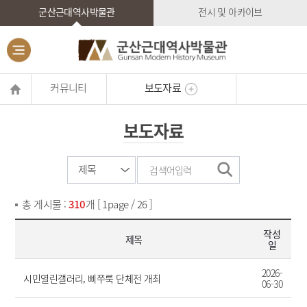
군산근대역사박물관
전시 및 아카이브
커뮤니티
보도자료
보도자료
총 게시물 :
310
개 [ 1page / 26 ]
작성
제목
일
2026-
시민열린갤러리, 삐쭈룩 단체전 개최
06-30