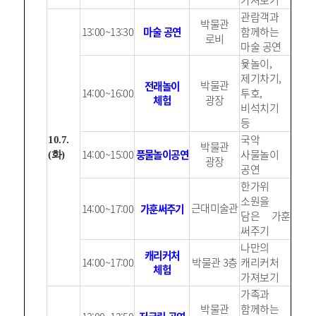
관람객과
박물관
13:00~13:30
마술 공연
함께하는
로비
마술 공연
윷놀이,
제기차기,
박물관
전래놀이
14:00~16:00
투호,
체험
광장
비석치기
등
국악
10.7.
박물관
14:00~15:00
풍물놀이공연
사물놀이
(화)
광장
공연
한가위
소원을
근대미술관
14:00~17:00
가훈써주기
담은 가훈
써주기
나만의
캐리커처
14:00~17:00
박물관 3층
캐리커처
체험
가져보기
가족과
박물관
함께하는