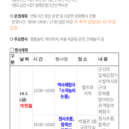
- (원도심전시장) 일제강점기군산역사관
❍ 운영계획
: 연휴기간 정상 운영 및 다양한 문화행사 진행
※ 추석 당일(10. 6.) 무료
- 운영시간 : 09:00~18:00 / 17:30 입장 마감
입장
❍ 주요행사
: 풍물놀이, 캐리커처, 마술·저글링 공연, 전래놀이 등
▢ 행사계획
구
날 짜
시 간
행사명
장 소
내 용
분
군산의
일제강점기
수탈역사와
역사체험극
벨트화
근대
13:00~16:00
「소작농의
지역
문화를
10.3.
눈물」
알아보는
(금)
관객참여
개천절
체험극
청사초롱,
청사초롱,
박물관 2층
14:00~16:00
합죽선
합죽선
규장각실