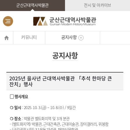
군산근대역사박물관
전시 및 아카이브
커뮤니티
공지사항
공지사항
2025년 을사년 근대역사박물관 「추석 한마당 큰
잔치」행사
▢ 행사개요
❍ 일시
: 2025. 10. 3.(금) ~ 10. 8.(수) / 9일간
❍ 장소
: 박물관 벨트화지역 및 3개 분관
- (벨트화지역) 박물관, 근대건축관, 근대미술관, 장미갤러리, 위봉함
- (금강권전시장) 3.1운동기념관, 채만식문학관