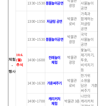
박물관
13:30~15:30
풍물놀이공연
사물놀이
광장
공연
가족과
박물관
함께하는
13:00~13:50
저글링 공연
로비
저글링
공연
국악
박물관
13:30~15:30
풍물놀이공연
사물놀이
광장
공연
윷놀이,
제기차기,
10.6.
박물관
전래놀이
14:00~16:00
투호,
체험
(월)
체험
광장
비석치기
·
추석
등
행사
한가위
박물관
소원을
14:30~16:30
가훈써주기
로비
담은 가훈
써주기
나만의
캐리커처
14:00~17:00
박물관 3층
캐리커처
체험
가져보기