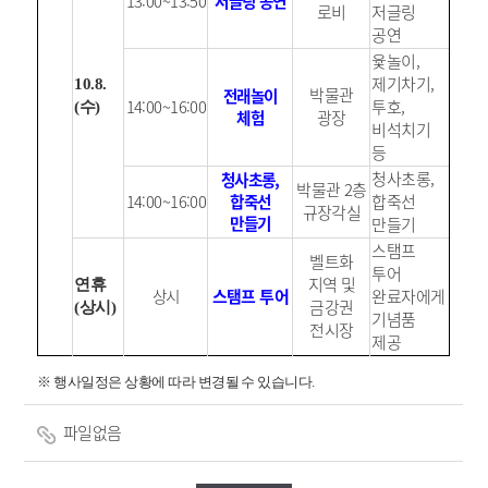
13:00~13:50
저글링 공연
로비
저글링
공연
윷놀이,
제기차기,
10.8.
박물관
전래놀이
14:00~16:00
투호,
(수)
체험
광장
비석치기
등
청사초롱,
청사초롱,
박물관 2층
14:00~16:00
합죽선
합죽선
규장각실
만들기
만들기
스탬프
벨트화
투어
지역 및
연휴
상시
스탬프 투어
완료자에게
금강권
(상시)
기념품
전시장
제공
※ 행사일정은 상황에 따라 변경될 수 있습니다.
파일없음