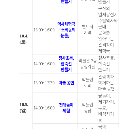
만들기
만들기
군산의
일제강점기
수탈역사와
역사체험극
벨트화
근대
13:00~16:00
「소작농의
지역
문화를
눈물」
10.4.
알아보는
(토)
관객참여
체험극
청사초롱,
청사초롱,
박물관 2층
14:00~16:00
합죽선
합죽선
규장각실
만들기
만들기
관람객과
박물관
13:00~13:30
마술 공연
함께하는
로비
마술 공연
윷놀이,
제기차기,
박물관
전래놀이
10.5.
14:00~16:00
투호,
체험
광장
(일)
비석치기
등
국악