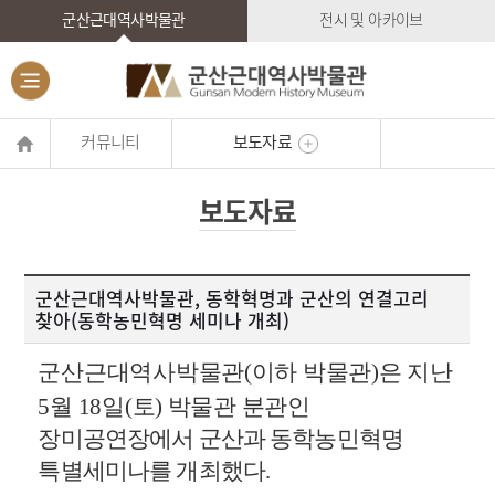
군산근대역사박물관
전시 및 아카이브
커뮤니티
보도자료
보도자료
군산근대역사박물관, 동학혁명과 군산의 연결고리
찾아(동학농민혁명 세미나 개최)
군산근대역사박물관
(
이하 박물관
)
은 지난
5
월
18
일
(
토
)
박물관 분관인
장미공연장에서 군산과 동학농민혁명
특별세미나를 개최했다
.