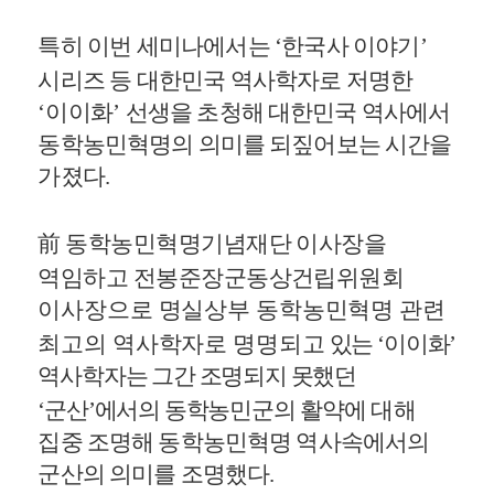
특히 이번 세미나에서는
‘
한국사 이야기
’
시리즈 등 대한민국 역사학자로
저명한
‘
이이화
’
선생을 초청해 대한민국 역사에서
동학농민혁명의 의미를 되짚어보는 시간을
가졌다
.
前
동학농민혁명기념재단 이사장을
역임하고 전봉준장군동상건립위원회
이사장으로 명실상부 동학농민혁명 관련
최고의 역사학자로 명명되고
있는
‘
이이화
’
역사학자는 그간 조명되지 못했던
‘
군산
’
에서의 동학농민군의
활약에 대해
집중 조명해 동학농민혁명 역사속에서의
군산의 의미를 조명했다
.