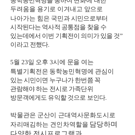
동학농민혁명을 통하여
변화에 대한
두려움을 용기로 이겨내고 앞으로
나아가는 힘은 국민과
시민으로부터
시작된다는 역사적 공통점을 찾을 수
있는데에서 이번 기획전이 의미가 있을 것
”
이라고 전했다
.
5
월
23
일 오후
3
시에 문을 여는
특별기획전은 동학농민혁명에 관심이
있는 시민이면 누구나가 한번쯤 꼭
관람해야 하는 전시로 가족단위
방문객에게도 유익할 것으로 보인다
.
박물관은 군산이 근대역사문화도시로
담당하며
자리매김하는 견인차역할을
다양한 전시프로그램과