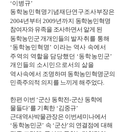
‘
이병규
’
동학농민혁명기념재단연구조사부장은
2004
년부터
2009
년까지
동학농민혁명
참여자와 유족을 조사하면서 알게 된
동학농민군 개개인들의
발자취를 통해
‘
동학농민혁명
’
이라는 역사 속에서
주역의 역할을
담당했던
‘
동학농민군
’
개인들의 소시민으로서의 삶을
역사속에서
조명하며 동학농민혁명군의
민족주의적 의지를 느끼게 해주었다
.
한편 이번
‘
군산 동학전
-
군산 동학에
물들다
’
를 기획한
‘
김중규
’
근대역사박물관장은 이번세미나에서
‘
동학농민군
’
속
‘
군산
’
의 연결점에
대해