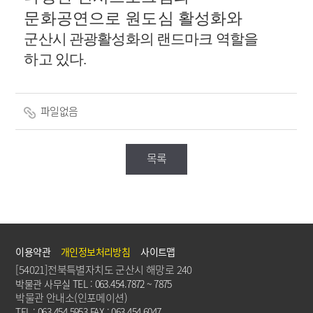
문화공연으로 원도심 활성화와
군산시 관광활성화의 랜드마크 역할을
하고 있다
.
파일없음
목록
이용약관
개인정보처리방침
사이트맵
[54021]전북특별자치도 군산시 해망로 240
박물관 사무실 TEL : 063.454.7872 ~ 7875
박물관 안내소(인포메이션)
TEL : 063.454.5953 FAX : 063.454.6047