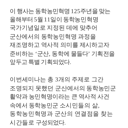
이 행사는 동학농민혁명
125
주년을 맞는
올해부터
5
월
11
일이 동학
농민혁명
국가기념일로 지정된 데에 맞추어
군산에서의 동학농민혁명
과정을
재조명하고 역사적 의미를 제시하고자
준비하는
‘
군산
,
동학에
물들다
’
기획전을
앞두고 특별 기획되었다
.
이번세미나는 총
3
개의 주제로 그간
조명되지 못했던 군산에서의
동학농민군
활약과 농민혁명이라는 큰 역사적 사건
속에서 동학농민군
소시민들의 삶
,
동학농민혁명과 군산의 연결점을 찾는
시간들로
구성되었다
.