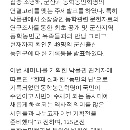
집중 조명해
,
군산과 동학농민혁명의
연결고리를 맺는 주제발표를
하였다
.
특히
박물관에서 소장중인 동학관련 문헌자료의
연구조사를
통한 최초 공개 및 군산지역
동학농민군 유족들과의 만남 그리고
현재까지 확인된
49
명의 군산출신
농민군에 대한 기록등을 발표하였다
.
이번 세미나를 기획한 박물관 관계자에
따르면
, “
한때 실패한
‘
농민의
난
’
으로
기록되었던 동학농민혁명이 국민이
주인이고 시민이 주체가
되는 동시대에
새롭게 해석되는 역사적 의미를 많은
시민들과 나누고자
이번 기획전을
준비했다
”
고 전하며
, 125
년전