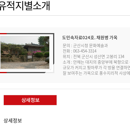
유적지별소개
도민속자료024호. 채원병 가옥
문의 : 군산시청 문화예술과
전화 : 063-454-3314
위치 : 전북 군산시 성산면 고봉리 134
소개 : 안채는 대지의 중앙부에 북향으로 
규모가 커지고 툇마루가 각 방을 연결하
잘 보여주는 가옥으로 풍수지리적 사상에
상세정보