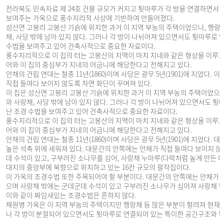
전라북도 민속자료 제 24호 건물 규모가 커지고 툇마루가 각 방을 연결하면서
보여주는 가옥으로 풍수지리적 사상에 기반하여 만들어졌다.
성산면 고봉리 고봉산 기슭에 위치한 과거 이 지역 부농의 주택이었으나, 행랑
채, 사당 밖에 남아 있지 않다. 그러나 각 방이 나뉘어져 있으면서도 툇마루로
수법을 보여주고 있어 건축사적으로 중요한 자료이다.
풍수지리적으로 이 집의 터는 고봉산의 지맥이 마치 지네와 같은 형상을 이루고
어와 이 집의 중심부가 지네의 어금니에 해당한다고 전해지고 있다.
안채의 건립 연대는 철종 11년(1860)이며 사당은 광무 5년(1901)에 지었
직접 들여다 보이지 않도록 차면 화단이 꾸며져 있다.
이 집은 성산면 고봉리 고봉산 기슭에 위치한 과거 이 지역 부농의 주택이었으
와 사랑채, 사당 밖에 남아 있지 않다. 그러나 각 방이 나뉘어져 있으면서도 
난 조경 수법을 보여주고 있어 건축사적으로 중요한 자료이다.
풍수지리적으로 이 집의 터는 고봉산의 지맥이 마치 지네와 같은 형상을 이루고
어와 이 집의 중심부가 지네의 어금니에 해당한다고 전해지고 있다.
안채의 건립 연대는 철종 11년(1860)이며 사당은 광무 5년(1901)에 지었다
높은 석축 위에 세워져 있다. 대문간의 안쪽에는 안채가 직접 들여다 보이지 
데 수석이 있고, 구부러진 소나무를 심어, 사랑채 누마루(다락처럼 높게 만든 
대지의 중앙부에 북향으로 위치하고 있는 16칸 규모의 팔작집이다.
이 가옥의 조경수법 또한 주목되어야 할 부분이다. 대문간의 안쪽에는 안채가
으며 사랑채 밖에는 군데군데 수석이 있고 구부러진 소나무가 심어져 사랑채 
이와 같이 짜임새있는 조경수법은 흔하지 않다.
채원병 가옥은 이 지역 부농의 주택이지만 행랑채 등 많은 부분이 헐려져 현재 
나 각 방이 분절되어 있으면서도 툇마루로 연결되어 있는 특이한 공간구조와 